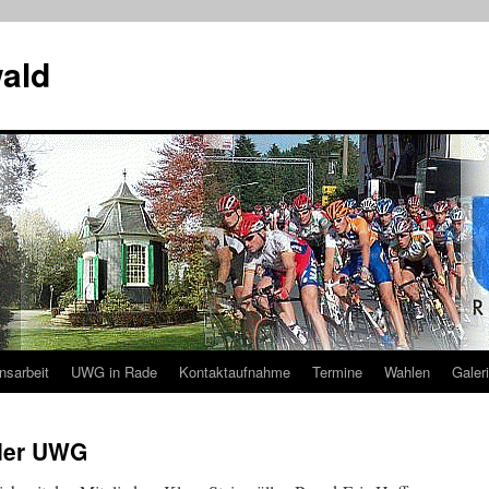
ald
nsarbeit
UWG in Rade
Kontaktaufnahme
Termine
Wahlen
Galer
 der UWG