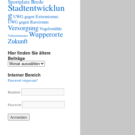
Sportplatz Brede
Stadtentwicklun
g
UWG gegen Extremismus
UWG gegen Rassismus
Versorgung
Vogelsmühle
Wupperorte
Vollsortimenter
Zukunft
Hier finden Sie ältere
Beiträge
Hier
finden
Sie
Interner Bereich
ältere
Passwort vergessen?
Beiträge
Benutzer
Passwort