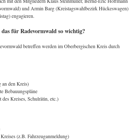
 mit den Mitgliedern Klaus Steinmüller, Bernd-Eric Hoffmann
devormwald) und Armin Barg (Kreistagswahlbezirk Hückeswagen)
stag) engagieren.
 das für Radevormwald so wichtig?
vormwald betreffen werden im Oberbergischen Kreis durch
 an den Kreis)
ete Bebauungspläne
des Kreises, Schulrätin, etc.)
e
s Kreises (z.B. Fahrzeuganmeldung)