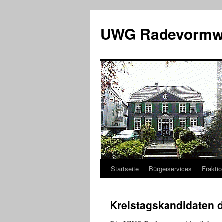
Zum
Inhalt
UWG Radevormw
springen
Startseite
Bürgerservices
Fraktio
Kreistagskandidaten