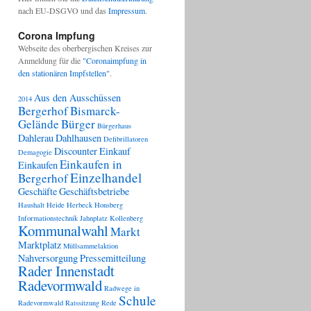
nach EU-DSGVO und das
Impressum
.
Corona Impfung
Webseite des oberbergischen Kreises zur
Anmeldung für die
"Coronaimpfung in
den stationären Impfstellen"
.
Aus den Ausschüssen
2014
Bergerhof
Bismarck-
Gelände
Bürger
Bürgerhaus
Dahlerau
Dahlhausen
Defibrillatoren
Discounter
Einkauf
Demagogie
Einkaufen in
Einkaufen
Einzelhandel
Bergerhof
Geschäfte
Geschäftsbetriebe
Haushalt
Heide
Herbeck
Honsberg
Informationstechnik
Jahnplatz
Kollenberg
Kommunalwahl
Markt
Marktplatz
Müllsammelaktion
Nahversorgung
Pressemitteilung
Rader Innenstadt
Radevormwald
Radwege in
Schule
Radevormwald
Ratssitzung
Rede