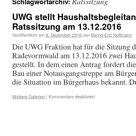
Ratssitzung
Schlagwortarchiv:
UWG stellt Haushaltsbegleitan
Ratssitzung am 13.12.2016
Veröffentlicht am
8. Dezember 2016
von
Bernd-Eric Hoffmann
Die UWG Fraktion hat für die Sitzung d
Radevormwald am 13.12.2016 zwei Haus
gestellt. In dem einen Antrag fordert 
Bau einer Notausgangstreppe am Bürger
die Situation im Bürgerhaus bekannt.
für
Weitere Galerien
|
Kommentare deaktiviert
UWG
stellt
Haushaltsbegleitantr
zur
Ratssitzung
am