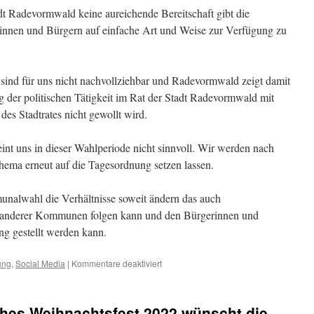
dt Radevormwald keine aureichende Bereitschaft gibt die
rinnen und Bürgern auf einfache Art und Weise zur Verfügung zu
sind für uns nicht nachvollziehbar und Radevormwald zeigt damit
ng der politischen Tätigkeit im Rat der Stadt Radevormwald mit
es Stadtrates nicht gewollt wird.
nt uns in dieser Wahlperiode nicht sinnvoll. Wir werden nach
ma erneut auf die Tagesordnung setzen lassen.
unalwahl die Verhältnisse soweit ändern das auch
 anderer Kommunen folgen kann und den Bürgerinnen und
ng gestellt werden kann.
für
ung
,
Social Media
|
Kommentare deaktiviert
Rats
TV
—
iches Weihnachtsfest 2022 wünscht die
nicht