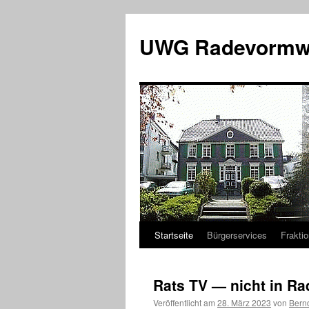
Zum
Inhalt
UWG Radevormw
springen
Startseite
Bürgerservices
Fraktio
Rats TV — nicht in R
Veröffentlicht am
28. März 2023
von
Bern