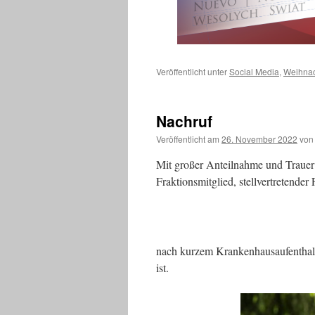
Veröffentlicht unter
Social Media
,
Weihna
Nachruf
Veröffentlicht am
26. November 2022
von
Mit großer Anteilnahme und Trauer 
Fraktionsmitglied, stellvertretender
nach kurzem Krankenhausaufenthalt 
ist.