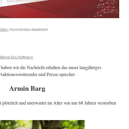
für
chten
|
Kommentare deaktiviert
Ein
frohes
und
friedliches
Weihnachtsfest
Bernd-Eric Hoffmann
2022
wünscht
haben wir die Nachricht erhalten das unser langjähriges
die
 Fraktionsvorsitzender und Presse-sprecher
UWG
Fraktion
Armin Barg
plötzlich und unerwartet im Alter von nur 68 Jahren verstorben