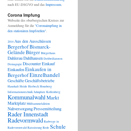
nach EU-DSGVO und das
Impressum
.
Corona Impfung
Webseite des oberbergischen Kreises zur
Anmeldung für die
"Coronaimpfung in
den stationären Impfstellen"
.
Aus den Ausschüssen
2014
Bergerhof
Bismarck-
Gelände
Bürger
Bürgerhaus
Dahlerau
Dahlhausen
Defibrillatoren
Discounter
Einkauf
Demagogie
Einkaufen in
Einkaufen
Einzelhandel
Bergerhof
Geschäfte
Geschäftsbetriebe
Haushalt
Heide
Herbeck
Honsberg
Informationstechnik
Jahnplatz
Kollenberg
Kommunalwahl
Markt
Marktplatz
Müllsammelaktion
Nahversorgung
Pressemitteilung
Rader Innenstadt
Radevormwald
Radwege in
Schule
Radevormwald
Ratssitzung
Rede