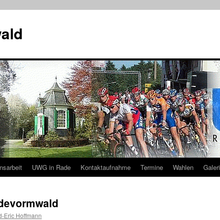
ald
nsarbeit
UWG in Rade
Kontaktaufnahme
Termine
Wahlen
Galer
adevormwald
d-Eric Hoffmann