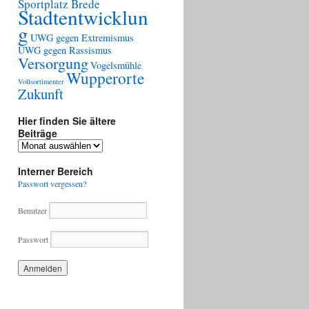
Sportplatz Brede
Stadtentwicklun
g
UWG gegen Extremismus
UWG gegen Rassismus
Versorgung
Vogelsmühle
Wupperorte
Vollsortimenter
Zukunft
Hier finden Sie ältere
Beiträge
Hier
finden
Sie
Interner Bereich
ältere
Passwort vergessen?
Beiträge
Benutzer
Passwort