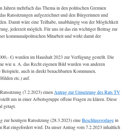
en Jahren mehrfach das Thema in den politischen Gremien
ist, das Ratssitzungen aufgezeichnet und den Bürgerinnen und
den. Damit wäre eine Teilhabe, unabhängig von der Möglichkeit
ung, jederzeit möglich. Für uns ist das ein wichtiger Beitrag zur
iner kommunalpolitsichen Mitarbeit und wirkt damit der
.000,- €) wurden im Haushalt 2023 zur Verfügung gestellt. Die
eme wie u. A. das Recht eigenen Bild wurden von anderen
 Beispiele, auch in direkt benachbarten Kommunen,
Hilden etc.) auf.
 Ratssitzung (7.2.2023) einen
Antrag zur Umsetzung des Rats TV
stellt um in einer Arbeitsgruppe offene Fragen zu klären. Diese
l getagt.
ng zur heutigen Ratssitzung (28.3.2023) eine
Beschlussvorlage
in
 Rat eingefordert wird. Da unser Antrag vom 7.2.2023 inhaltlich