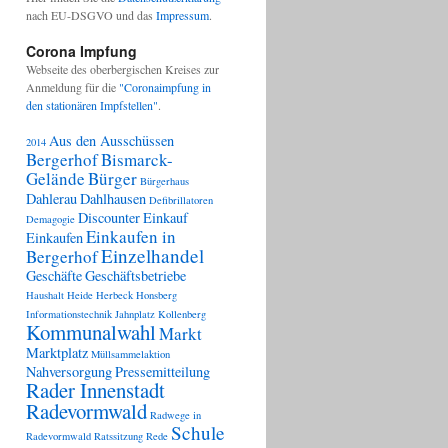
nach EU-DSGVO und das
Impressum
.
Corona Impfung
Webseite des oberbergischen Kreises zur
Anmeldung für die
"Coronaimpfung in
den stationären Impfstellen"
.
Aus den Ausschüssen
2014
Bergerhof
Bismarck-
Gelände
Bürger
Bürgerhaus
Dahlerau
Dahlhausen
Defibrillatoren
Discounter
Einkauf
Demagogie
Einkaufen in
Einkaufen
Einzelhandel
Bergerhof
Geschäfte
Geschäftsbetriebe
Haushalt
Heide
Herbeck
Honsberg
Informationstechnik
Jahnplatz
Kollenberg
Kommunalwahl
Markt
Marktplatz
Müllsammelaktion
Nahversorgung
Pressemitteilung
Rader Innenstadt
Radevormwald
Radwege in
Schule
Radevormwald
Ratssitzung
Rede