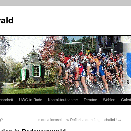
ald
nsarbeit
UWG in Rade
Kontaktaufnahme
Termine
Wahlen
Galer
g?
Informationsseite zu Defibrillatoren freigeschaltet !
→