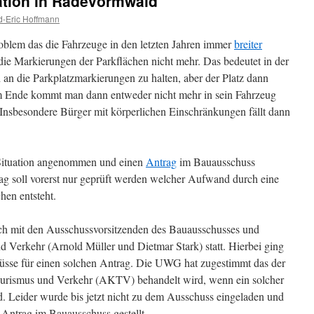
ation in Radevormwald
d-Eric Hoffmann
oblem das die Fahrzeuge in den letzten Jahren immer
breiter
die Markierungen der Parkflächen nicht mehr. Das bedeutet in der
h an die Parkplatzmarkierungen zu halten, aber der Platz dann
 Ende kommt man dann entweder nicht mehr in sein Fahrzeug
 Insbesondere Bürger mit körperlichen Einschränkungen fällt dann
 Situation angenommen und einen
Antrag
im Bauausschuss
rag soll vorerst nur geprüft werden welcher Aufwand durch eine
hen entsteht.
ch mit den Ausschussvorsitzenden des Bauausschusses und
d Verkehr (Arnold Müller und Dietmar Stark) statt. Hierbei ging
hüsse für einen solchen Antrag. Die UWG hat zugestimmt das der
ourismus und Verkehr (AKTV) behandelt wird, wenn ein solcher
 Leider wurde bis jetzt nicht zu dem Ausschuss eingeladen und
 Antrag im Bauausschuss gestellt.