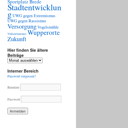
Sportplatz Brede
Stadtentwicklun
g
UWG gegen Extremismus
UWG gegen Rassismus
Versorgung
Vogelsmühle
Wupperorte
Vollsortimenter
Zukunft
Hier finden Sie ältere
Beiträge
Hier
finden
Sie
Interner Bereich
ältere
Passwort vergessen?
Beiträge
Benutzer
Passwort