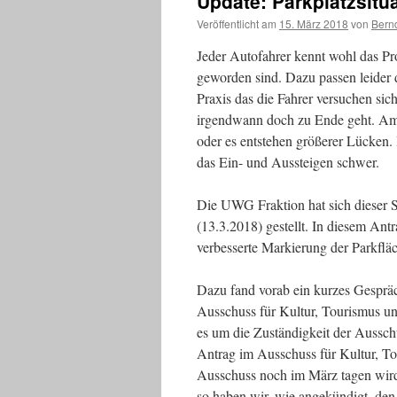
Update: Parkplatzsitu
Veröffentlicht am
15. März 2018
von
Bern
Jeder Autofahrer kennt wohl das Pr
geworden sind. Dazu passen leider 
Praxis das die Fahrer versuchen sic
irgendwann doch zu Ende geht. Am
oder es entstehen größerer Lücken.
das Ein- und Aussteigen schwer.
Die UWG Fraktion hat sich dieser
(13.3.2018) gestellt. In diesem Ant
verbesserte Markierung der Parkfläc
Dazu fand vorab ein kurzes Gesprä
Ausschuss für Kultur, Tourismus un
es um die Zuständigkeit der Aussc
Antrag im Ausschuss für Kultur, T
Ausschuss noch im März tagen wird.
so haben wir, wie angekündigt, den