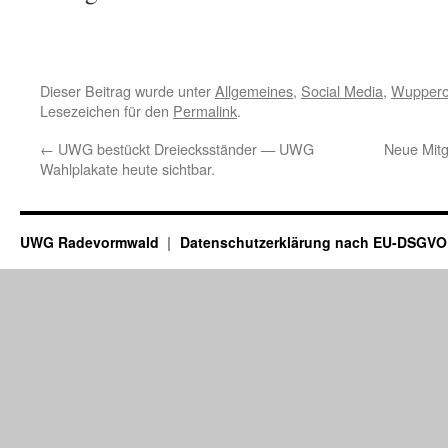
Dieser Beitrag wurde unter
Allgemeines
,
Social Media
,
Wuppero
Lesezeichen für den
Permalink
.
←
UWG bestückt Dreiecksständer — UWG
Neue Mit
Wahlplakate heute sichtbar.
UWG Radevormwald
Datenschutzerklärung nach EU-DSGVO