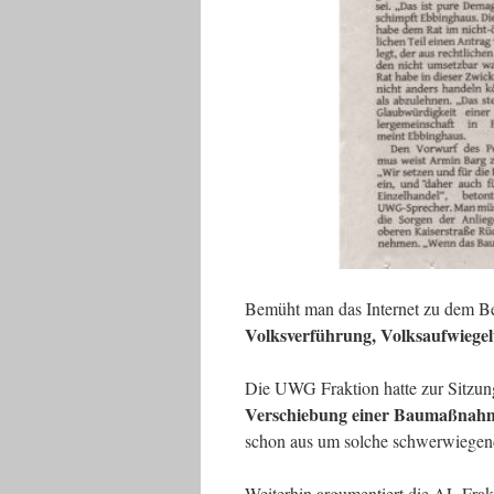
Bemüht man das Internet zu dem B
Volksverführung, Volksaufwiegelu
Die UWG Fraktion hatte zur Sitzun
Verschiebung einer Baumaßnah
schon aus um solche schwerwiegen
Weiterhin argumentiert die AL Frak