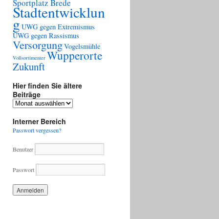
Sportplatz Brede
Stadtentwicklun
g
UWG gegen Extremismus
UWG gegen Rassismus
Versorgung
Vogelsmühle
Wupperorte
Vollsortimenter
Zukunft
Hier finden Sie ältere
Beiträge
Hier
finden
Sie
Interner Bereich
ältere
Passwort vergessen?
Beiträge
Benutzer
Passwort