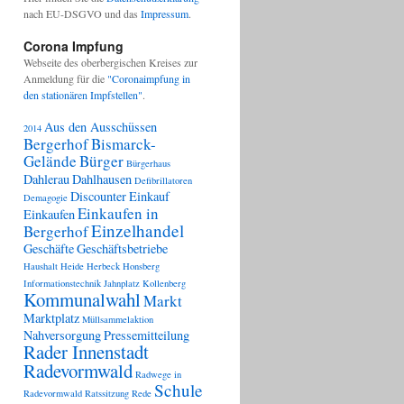
nach EU-DSGVO und das
Impressum
.
Corona Impfung
Webseite des oberbergischen Kreises zur
Anmeldung für die
"Coronaimpfung in
den stationären Impfstellen"
.
Aus den Ausschüssen
2014
Bergerhof
Bismarck-
Gelände
Bürger
Bürgerhaus
Dahlerau
Dahlhausen
Defibrillatoren
Discounter
Einkauf
Demagogie
Einkaufen in
Einkaufen
Einzelhandel
Bergerhof
Geschäfte
Geschäftsbetriebe
Haushalt
Heide
Herbeck
Honsberg
Informationstechnik
Jahnplatz
Kollenberg
Kommunalwahl
Markt
Marktplatz
Müllsammelaktion
Nahversorgung
Pressemitteilung
Rader Innenstadt
Radevormwald
Radwege in
Schule
Radevormwald
Ratssitzung
Rede