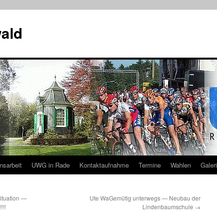
ald
nsarbeit
UWG in Rade
Kontaktaufnahme
Termine
Wahlen
Galer
ituation —
Ute WaGemütig unterwegs — Neubau der
!!!
Lindenbaumschule
→