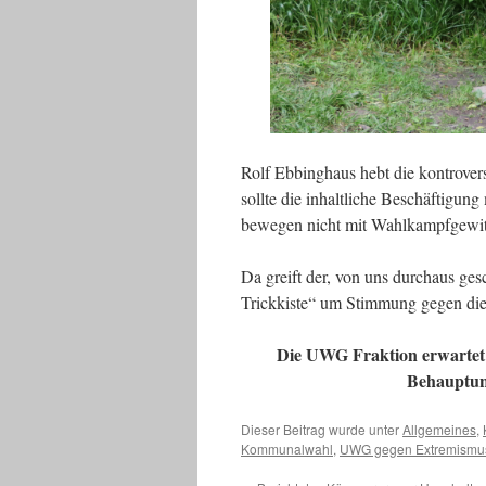
Rolf Ebbinghaus hebt die kontrove
sollte die inhaltliche Beschäftigun
bewegen nicht mit Wahlkampfgewit
Da greift der, von uns durchaus ges
Trickkiste“ um Stimmung gegen d
Die UWG Fraktion erwartet 
Behauptung
Dieser Beitrag wurde unter
Allgemeines
,
Kommunalwahl
,
UWG gegen Extremismu