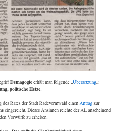
Demagogie
egriff
erhält man folgende „
Übersetzung
„:
ng, politische Hetze.
g des Rates der Stadt Radevormwald einen
Antrag
zur
me
eingereicht. Dieses Ansinnen reichte der AL anscheinend
den Vorwürfe zu erheben.
„Das stellt die Glaubwürdigkeit einer
tion: