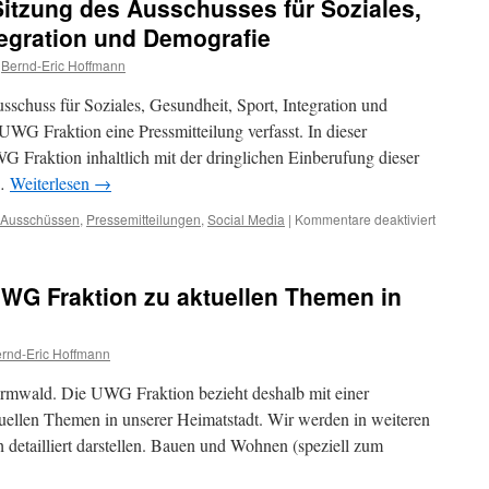
Sitzung des Ausschusses für Soziales,
tegration und Demografie
Bernd-Eric Hoffmann
schuss für Soziales, Gesundheit, Sport, Integration und
WG Fraktion eine Pressmitteilung verfasst. In dieser
WG Fraktion inhaltlich mit der dringlichen Einberufung dieser
 …
Weiterlesen
→
für
 Ausschüssen
,
Pressemitteilungen
,
Social Media
|
Kommentare deaktiviert
Pressemi
zur
Sitzung
UWG Fraktion zu aktuellen Themen in
des
Ausschu
für
rnd-Eric Hoffmann
Soziales,
Gesundhe
ormwald. Die UWG Fraktion bezieht deshalb mit einer
Sport,
Integrati
tuellen Themen in unserer Heimatstadt. Wir werden in weiteren
und
 detailliert darstellen. Bauen und Wohnen (speziell zum
Demogra