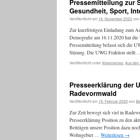
Pressemitteilung zur 
Gesundheit, Sport, In
Veröffentlicht am
16. November 2020
von
Zur kurzfristigen Einladung zum Aus
Demografie am 16.11.2020 hat die U
Pressemitteilung befasst sich die U
Sitzung. Die UWG Fraktion stellt
Veröffentlicht unter
Allgemeines
,
Aus den
Presseerklärung der 
Radevormwald
Veröffentlicht am
19. Februar 2020
von
Be
Zur Zeit bewegt sich viel in Radev
Presseerklärung Position zu den ak
Beiträgen unsere Position dazu noch
Wohngebiet …
Weiterlesen
→