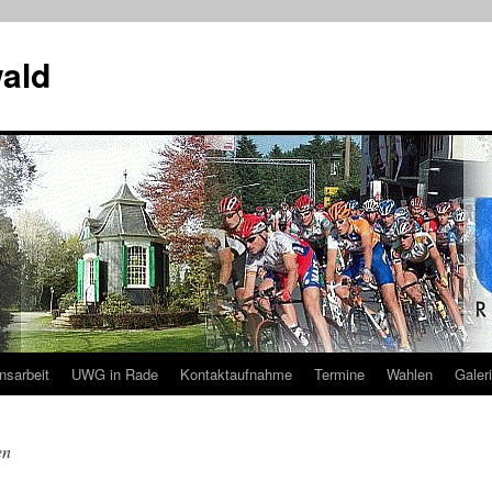
ald
nsarbeit
UWG in Rade
Kontaktaufnahme
Termine
Wahlen
Galer
en