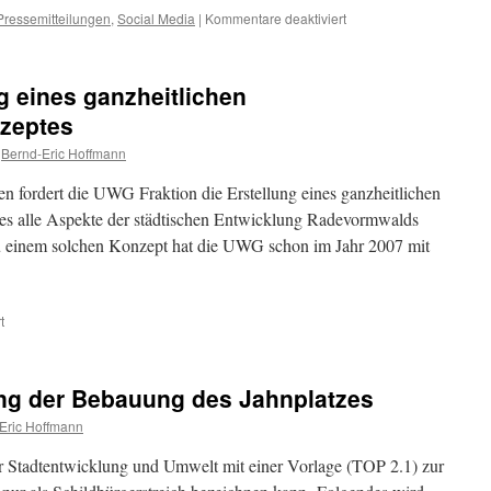
für
Pressemitteilungen
,
Social Media
|
Kommentare deaktiviert
Presseerklärung
der
UWG
g eines ganzheitlichen
Fraktion
zu
zeptes
aktuellen
Bernd-Eric Hoffmann
Themen
in
n fordert die UWG Fraktion die Erstellung eines ganzheitlichen
Radevormwald
es alle Aspekte der städtischen Entwicklung Radevormwalds
zu einem solchen Konzept hat die UWG schon im Jahr 2007 mit
für
t
UWG
fordert
Erstellung
ung der Bebauung des Jahnplatzes
eines
ganzheitlichen
Eric Hoffmann
Stadtentwicklungskonzeptes
r Stadtentwicklung und Umwelt mit einer Vorlage (TOP 2.1) zur