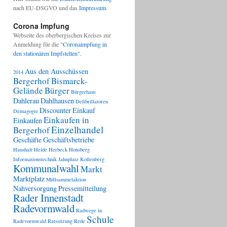
nach EU-DSGVO und das
Impressum
.
Corona Impfung
Webseite des oberbergischen Kreises zur
Anmeldung für die
"Coronaimpfung in
den stationären Impfstellen"
.
Aus den Ausschüssen
2014
Bergerhof
Bismarck-
Gelände
Bürger
Bürgerhaus
Dahlerau
Dahlhausen
Defibrillatoren
Discounter
Einkauf
tteilung
Demagogie
Einkaufen in
Einkaufen
Einzelhandel
Bergerhof
Geschäfte
Geschäftsbetriebe
sses
Haushalt
Heide
Herbeck
Honsberg
Informationstechnik
Jahnplatz
Kollenberg
Kommunalwahl
Markt
it,
Marktplatz
Müllsammelaktion
Nahversorgung
Pressemitteilung
on
Rader Innenstadt
Radevormwald
fie
Radwege in
Schule
Radevormwald
Ratssitzung
Rede