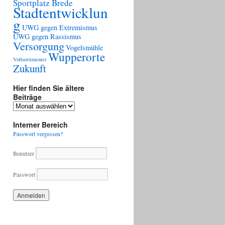
Sportplatz Brede
Stadtentwicklun
g
UWG gegen Extremismus
UWG gegen Rassismus
Versorgung
Vogelsmühle
Wupperorte
Vollsortimenter
Zukunft
Hier finden Sie ältere
Beiträge
Hier
finden
Sie
Interner Bereich
ältere
Passwort vergessen?
Beiträge
Benutzer
Passwort