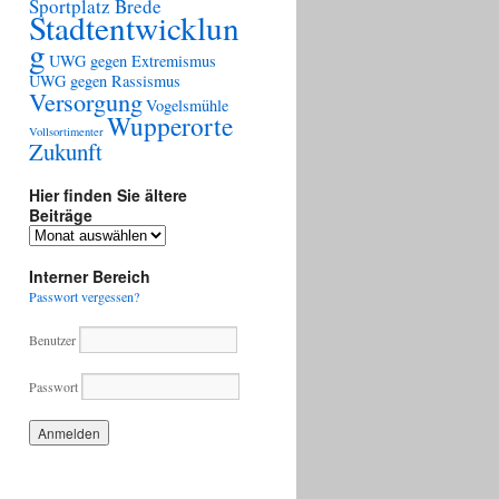
Sportplatz Brede
Stadtentwicklun
g
UWG gegen Extremismus
UWG gegen Rassismus
Versorgung
Vogelsmühle
Wupperorte
Vollsortimenter
Zukunft
Hier finden Sie ältere
Beiträge
Hier
finden
Sie
Interner Bereich
ältere
Passwort vergessen?
Beiträge
Benutzer
Passwort