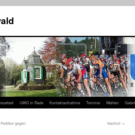
ald
nsarbeit
UWG in Rade
Kontaktaufnahme
Termine
Wahlen
Galer
e Pedition gegen
Nachruf
→