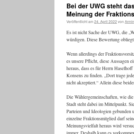
Bei der UWG steht das
Meinung der Fraktions
Veröffentlicht am
24. April 2022
von
Armin
Es ist nicht Sache der UWG, die „W
würdigen. Diese Bewertung obliegt
Wenn allerdings der Fraktionsvors
es unsere Pflicht, diese Aussagen ei
heraus, dass es für Herrn Haselhoff
Konsens zu finden. „Dort trage je
nicht akzeptiert.“ Allein diese be
Die Wählergemeinschaften, wie di
Stadt steht dabei im Mittelpunkt. S
Parteien und Ideologien gebunden u
einzelne Fraktionsmitglied darf se
Meinungsvielfalt heraus wird versuc
immer. Deshalb kann es vorkommen, 