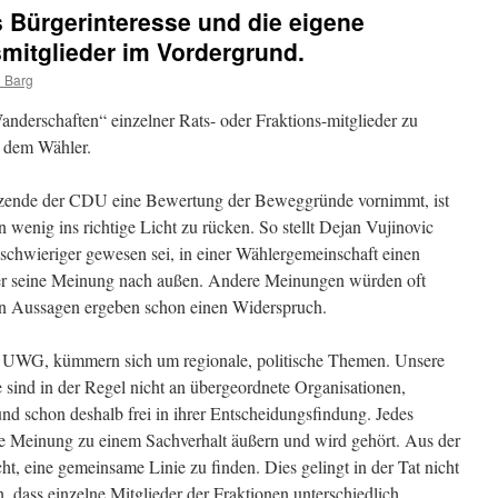
 Bürgerinteresse und die eigene
mitglieder im Vordergrund.
 Barg
anderschaften“ einzelner Rats- oder Fraktions-mitglieder zu
 dem Wähler.
itzende der CDU eine Bewertung der Beweggründe vornimmt, ist
n wenig ins richtige Licht zu rücken. So stellt Dejan Vujinovic
 schwieriger gewesen sei, in einer Wählergemeinschaft einen
der seine Meinung nach außen. Andere Meinungen würden oft
iden Aussagen ergeben schon einen Widerspruch.
e UWG, kümmern sich um regionale, politische Themen. Unsere
ie sind in der Regel nicht an übergeordnete Organisationen,
nd schon deshalb frei in ihrer Entscheidungsfindung. Jedes
ine Meinung zu einem Sachverhalt äußern und wird gehört. Aus der
ht, eine gemeinsame Linie zu finden. Dies gelingt in der Tat nicht
dass einzelne Mitglieder der Fraktionen unterschiedlich