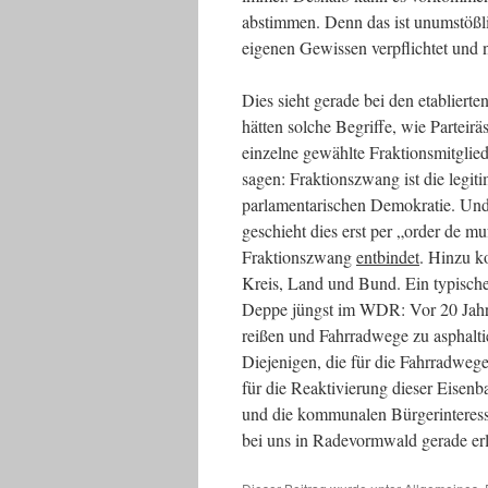
abstimmen. Denn das ist unumstößli
eigenen Gewissen verpflichtet und 
Dies sieht gerade bei den etablierte
hätten solche Begriffe, wie Partei
einzelne gewählte Fraktionsmitgli
sagen: Fraktionszwang ist die legit
parlamentarischen Demokratie. Und 
geschieht dies erst per „order de muf
Fraktionszwang
entbindet
. Hinzu k
Kreis, Land und Bund. Ein typische
Deppe jüngst im WDR: Vor 20 Jahre
reißen und Fahrradwege zu asphalti
Diejenigen, die für die Fahrradwe
für die Reaktivierung dieser Eisenb
und die kommunalen Bürgerinteress
bei uns in Radevormwald gerade er