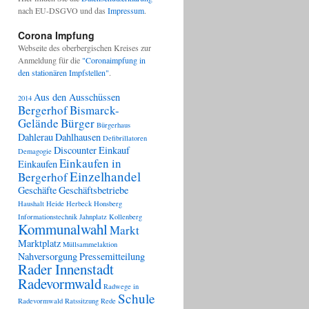
nach EU-DSGVO und das
Impressum
.
Corona Impfung
Webseite des oberbergischen Kreises zur
Anmeldung für die
"Coronaimpfung in
den stationären Impfstellen"
.
Aus den Ausschüssen
2014
Bergerhof
Bismarck-
Gelände
Bürger
Bürgerhaus
Dahlerau
Dahlhausen
Defibrillatoren
Discounter
Einkauf
Demagogie
Einkaufen in
Einkaufen
Einzelhandel
Bergerhof
Geschäfte
Geschäftsbetriebe
Haushalt
Heide
Herbeck
Honsberg
Informationstechnik
Jahnplatz
Kollenberg
Kommunalwahl
Markt
Marktplatz
Müllsammelaktion
Nahversorgung
Pressemitteilung
Rader Innenstadt
Radevormwald
Radwege in
Schule
Radevormwald
Ratssitzung
Rede