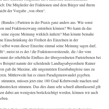
ch: Die Mitglieder der Fraktionen sind dem Bürger und ihrem
nicht der Vorgabe „von oben“.
n (Bundes-) Parteien in der Praxis ganz anders aus. Wie sonst
räson und Fraktionszwang entstehen können? Wo kann da das
ed seine eigene Meinung wirklich äußern? Man könnte beinahe
ime Einschränkung der Freiheit des Einzelnen in der
selbst wenn dieser Einzelne einmal seine Meinung sagen darf,
ti“; meist ist es der / die Fraktionsvorsitzende, die / der vom
ommt der erhebliche Einfluss der übergeordneten Parteiebenen bei
s Beispiel nannte der scheidende Landtagsabgeordnete Rainer
n galt die Maxime, alle ungenutzten Eisenbahngleise raus zu
eren. Mittlerweile hat es einen Paradigmenwandel gegeben.
ge stimmten, müssen jetzt eine 180 Grad Kehrtwende machen und
ahnstrecken stimmen. Das dies dann sehr schnell allumfassend gilt
en dabei am wenigsten berücksichtigt werden, können wir auch
leben.